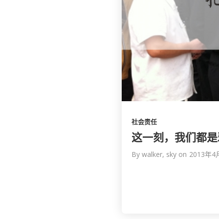
社会责任
这一刻，我们都是
By
walker, sky
on
2013年4