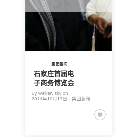
集团新闻
石家庄首届电
子商务博览会
By
walker, sky
on
2014年10月13日
-
集团新闻