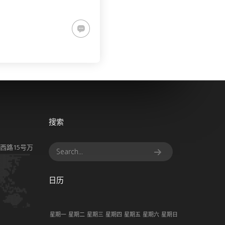
搜索
西路15号万
日历
星期一
星期二
星期三
星期四
星期五
星期六
星期日