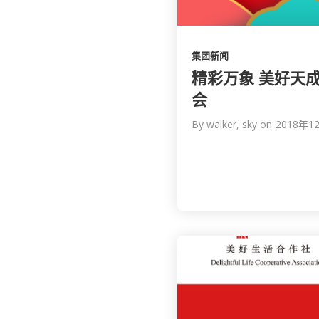
集团新闻
精彩万象 美好天
会
By
walker, sky
on
2018年1