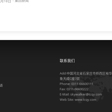
-
集团新闻
2月18日
联系我们
Add:中国河北省石家庄市桥西区裕华
象天成C座7层
Phone:
0311-66600111
语
Fax:
0311-66600222
E-Mail:
skywalker@tcqy.com
Web Site:
www.tcqy.com