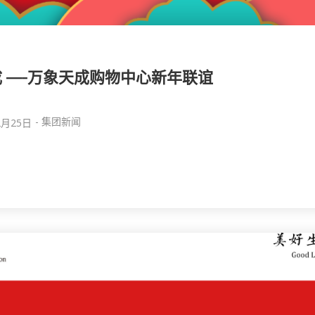
成 —-万象天成购物中心新年联谊
-
集团新闻
2月25日