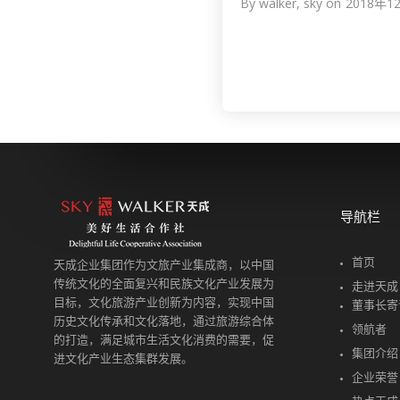
By
walker, sky
on
2018年1
导航栏
首页
天成企业集团作为文旅产业集成商，以中国
传统文化的全面复兴和民族文化产业发展为
走进天成
目标，文化旅游产业创新为内容，实现中国
董事长寄
历史文化传承和文化落地，通过旅游综合体
领航者
的打造，满足城市生活文化消费的需要，促
集团介绍
进文化产业生态集群发展。
企业荣誉