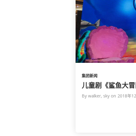
集团新闻
儿童剧《鲨鱼大冒
By
walker, sky
on
2018年1