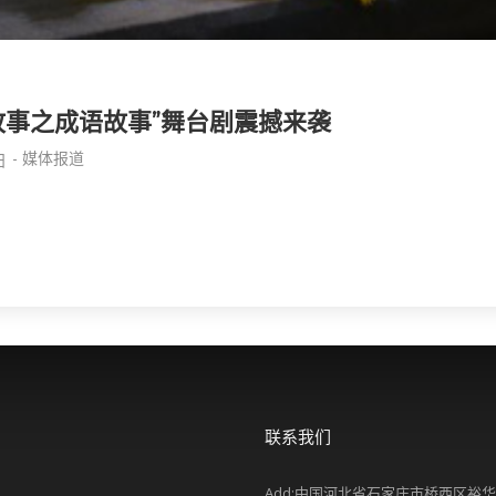
故事之成语故事”舞台剧震撼来袭
-
媒体报道
日
联系我们
Add:中国河北省石家庄市桥西区裕华