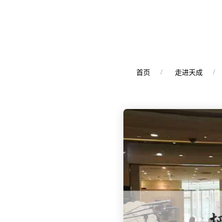
首页
走进天成