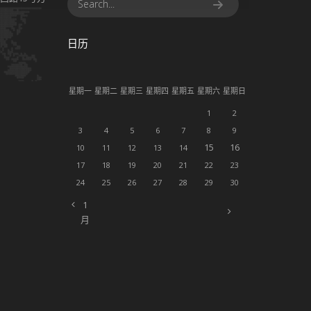
日历
星期一
星期二
星期三
星期四
星期五
星期六
星期日
1
2
3
4
5
6
7
8
9
15
16
10
11
12
13
14
17
18
19
20
21
22
23
24
25
26
27
28
29
30
1
月