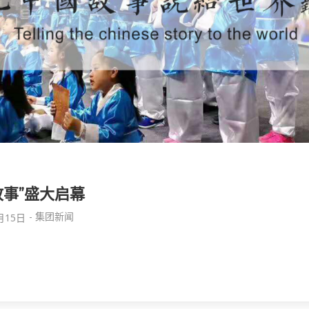
故事”盛大启幕
-
集团新闻
月15日