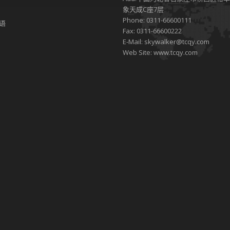
象天成C座7层
Phone:
0311-66600111
语
Fax:
0311-66600222
E-Mail:
skywalker@tcqy.com
Web Site:
www.tcqy.com