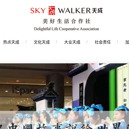
热点天成
文化天成
大业天成
社会责任