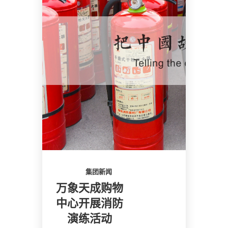
集团新闻
万象天成购物
中心开展消防
演练活动