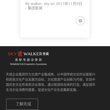
By
walker, sky
on
2017年11月9日
-
集团新闻
天成企业集团作为文旅产业集成商，以中国传统文化的全面复兴
和民族文化产业发展为目标，文化旅游产业创新为内容，实现中
国历史文化传承和文化落地，通过旅游综合体的打造，满足城市
生活文化消费的需要，促进文化产业生态集群发展。
了解天成