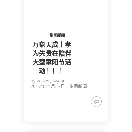
集团新闻
万象天成丨孝
为先贵在陪伴
大型重阳节活
动！！！
By
walker, sky
on
2017年11月27日
-
集团新闻