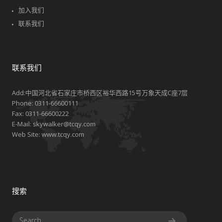
加入我们
联系我们
联系我们
Add:中国河北省石家庄市桥西区裕华西路15号万象天成C座7层
Phone:
0311-66600111
Fax:
0311-66600222
E-Mail:
skywalker@tcqy.com
Web Site:
www.tcqy.com
搜索