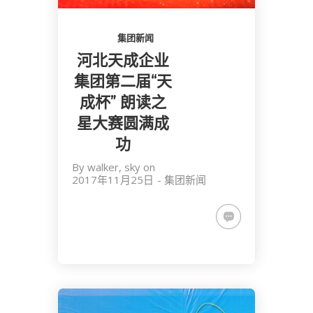
集团新闻
河北天成企业
集团第二届“天
成杯” 朗读之
星大赛圆满成
功
By
walker, sky
on
2017年11月25日
-
集团新闻