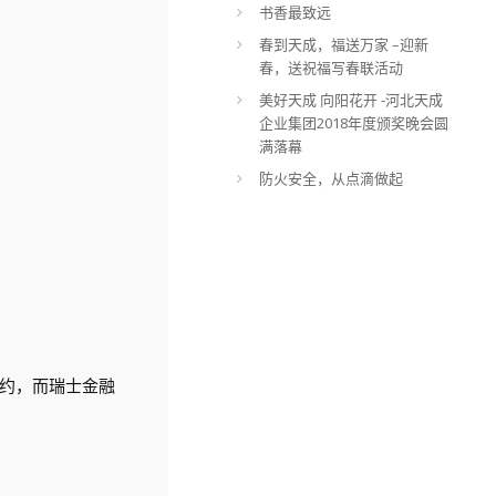
书香最致远
春到天成，福送万家 –迎新
春，送祝福写春联活动
美好天成 向阳花开 -河北天成
企业集团2018年度颁奖晚会圆
满落幕
防火安全，从点滴做起
约，而瑞士金融