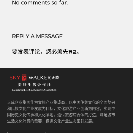
No comments so far.
REPLY A MESSAGE
要发表评论，您必须先
。
登录
天成企业集团作为文旅产业集成商，以中国传统文化的全面复兴
和民族文化产业发展为目标，文化旅游产业创新为内容，实现中
国历史文化传承和文化落地，通过旅游综合体的打造，满足城市
生活文化消费的需要，促进文化产业生态集群发展。