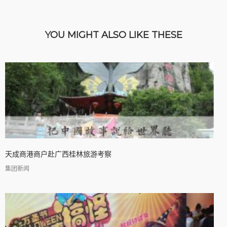
YOU MIGHT ALSO LIKE THESE
天成商港商户赴广西桂林旅游考察
集团新闻