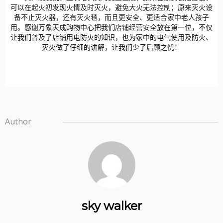
可以在起火初发现火情及时灭火，避免大火无法控制；原来灭火设
备不止灭火器，还有灭火毯，而且更安全、更适合家中老人孩子
用。感谢万象天成购物中心把我们店铺经营安全放在第一位，不仅
让我们普及了店铺用电防火的知识，也为家中的电气使用及防火、
灭火做了仔细的讲解，让我们少了后顾之忧！
Author
sky walker